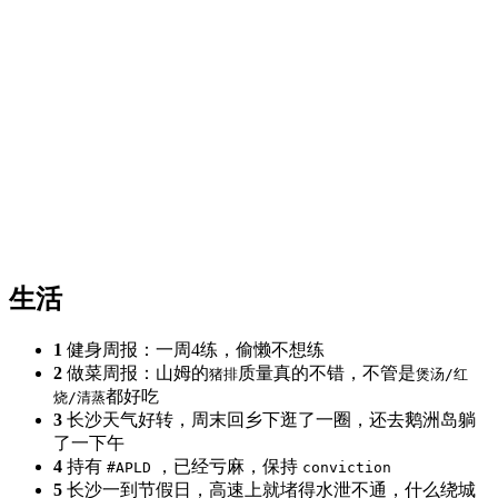
生活
1
健身周报：一周4练，偷懒不想练
2
做菜周报：山姆的
质量真的不错，不管是
猪排
煲汤/红
都好吃
烧/清蒸
3
长沙天气好转，周末回乡下逛了一圈，还去鹅洲岛躺
了一下午
4
持有
，已经亏麻，保持
#APLD
conviction
5
长沙一到节假日，高速上就堵得水泄不通，什么绕城