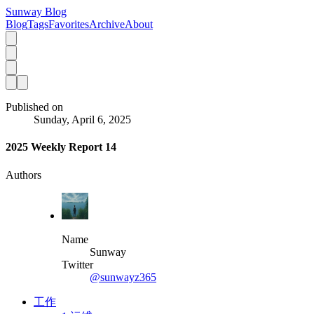
Sunway Blog
Blog
Tags
Favorites
Archive
About
Published on
Sunday, April 6, 2025
2025 Weekly Report 14
Authors
Name
Sunway
Twitter
@sunwayz365
工作