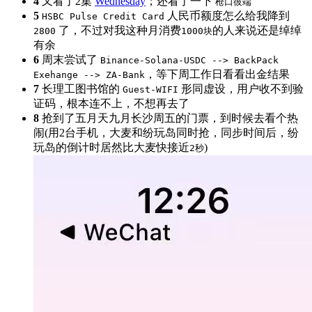
4
又看了2集
Wednesday
；还看了一下
枪口彼端
5
人民币额度怎么给我降到
HSBC Pulse Credit Card
了，不过对我这种月消费
的人来说还是绰绰
2800
1000块
有余
6
周末尝试了
Binance-Solana-USDC --> BackPack
，等下周工作日看看出金结果
Exehange --> ZA-Bank
7
长理工图书馆的
形同虚设，用户收不到验
Guest-WIFI
证码，根本连不上，不想再去了
8
抢到了五月天九月长沙周五的门票，到时候去看个热
闹(用2台手机，大麦和纷玩岛同时抢，同步时间后，纷
玩岛的倒计时居然比大麦快接近
)
2秒