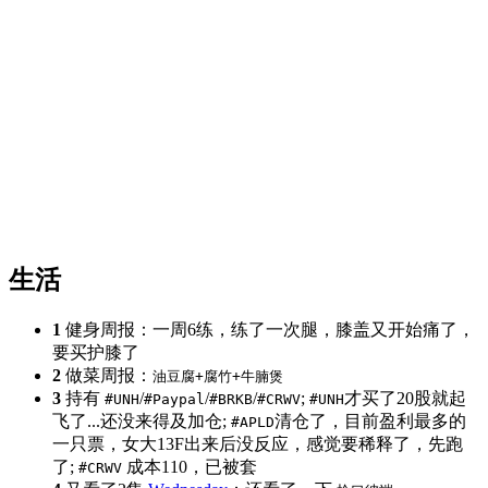
生活
1
健身周报：一周6练，练了一次腿，膝盖又开始痛了，
要买护膝了
2
做菜周报：
油豆腐+腐竹+牛腩煲
3
持有
/
/
/
;
才买了20股就起
#UNH
#Paypal
#BRKB
#CRWV
#UNH
飞了...还没来得及加仓;
清仓了，目前盈利最多的
#APLD
一只票，女大13F出来后没反应，感觉要稀释了，先跑
了;
成本110，已被套
#CRWV