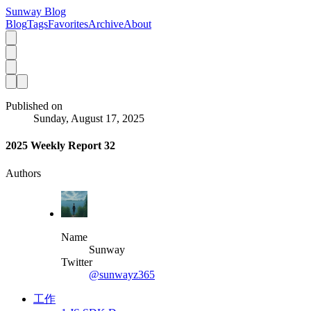
Sunway Blog
Blog
Tags
Favorites
Archive
About
Published on
Sunday, August 17, 2025
2025 Weekly Report 32
Authors
Name
Sunway
Twitter
@sunwayz365
工作