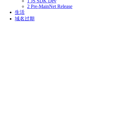
1 JS SDK Dev
2 Pre-MainNet Release
生活
域名过期