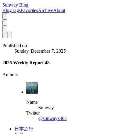
Sunway Blog
Blog
Tags
Favorites
Archive
About
Published on
Sunday, December 7, 2025
2025 Weekly Report 48
Authors
Name
Sunway
Twitter
@sunwayz365
日本之行