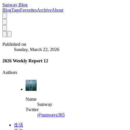
Sunway Blog
Blog
Tags
Favorites
Archive
About
Published on
Sunday, March 22, 2026
2026 Weekly Report 12
Authors
Name
Sunway
Twitter
@sunwayz365
生活