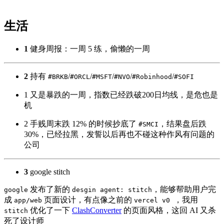
生活
1
健身周报：一周 5 练，偷懒的一周
2
持有
/
/
/
/
/
#BRKB
#ORCL
#MSFT
#NVO
#Robinhood
#SOFI
1 又是暴跌的一周，指数已经跌破200日均线，是危也是
机
2 手贱周末跌 12% 的时候抄底了
，结果盘后跌
#SMCI
30%，已经拉黑，发誓以后再也不碰这种作风有问题的
公司
3
google stitch
发布了新的
，能够帮助用户完
google
desgin agent: stitch
成
页面设计，有点像之前的
，我用
app/web
vercel v0
优化了一下
ClashConverter
的页面风格，这回 AI 又杀
stitch
死了设计师