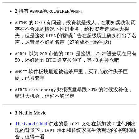
2
持有
/
/
/
#BRKB
#CRCL
#IREN
#MSFT
的 CEO 有问题，投资就是投人，在明知卖仿制药
#HIMS
存在不合规的情况下推进业务，给投资者造成巨大损
失；但是这次
的营销广告在超级碗上确实打出了名
HIMS
声，尽管是不好的名声（27的成本已经割肉）
以为
市值的
是捡钱，75 冲进去现在只有
#CRCL
20B
CRCL
50，还好周五 BTC 逼空拉伸了，等 40 再补仓吧
软件板块最近被错杀严重，买了点软件头子巨
#MSFT
硬，已被套牢
财报夜盘暴跌 30% 的时候没补仓，
#IREN
iris energy
错过大机会，信仰不够坚定
3
Netflix Movie
The Good Child
讲述的是
在新加坡
世代刚出
LGPT 文化
Z
现的背景下，
和传统家庭生活观念的冲突和融
LGPT 群体
合，值得一看