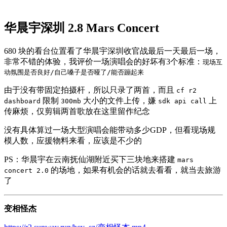
华晨宇深圳 2.8 Mars Concert
680 块的看台位置看了华晨宇深圳收官战最后一天最后一场，
非常不错的体验，我评价一场演唱会的好坏有3个标准：
现场互
动氛围是否良好/自己嗓子是否哑了/能否蹦起来
由于没有带固定拍摄杆，所以只录了两首，而且
cf r2
限制
大小的文件上传，嫌
上
dashboard
300mb
sdk api call
传麻烦，仅剪辑两首歌放在这里留作纪念
没有具体算过一场大型演唱会能带动多少GDP，但看现场规
模人数，应援物料来看，应该是不少的
PS：华晨宇在云南抚仙湖附近买下三块地来搭建
mars
的场地，如果有机会的话就去看看，就当去旅游
concert 2.0
了
变相怪杰