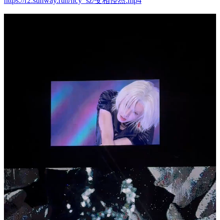
https://r2.sunway.run/hcy_sz/变相怪杰.mp4