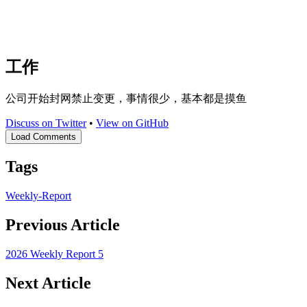
工作
公司开始封网禁止变更，事情很少，基本都是摸鱼
Discuss on Twitter
•
View on GitHub
Load Comments
Tags
Weekly-Report
Previous Article
2026 Weekly Report 5
Next Article